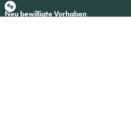
Neu bewilligte Vorhaben
6.364
Neue Vorhaben
Von den 27.621 laufenden Vorhaben wurden im Jahr
2025 insgesamt 6.364 neu bewilligt. Der
überwiegende Teil davon entfällt auf
Verbundvorhaben. Akteur:innen aus Wissenschaft,
Forschung und Wirtschaft bündeln hier ihre
Expertise und arbeiten gemeinsam an Lösungen.