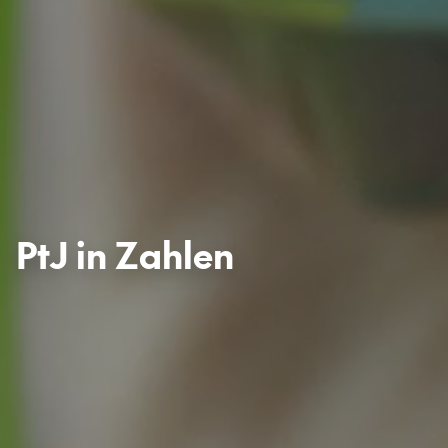
PtJ
in
Zahlen