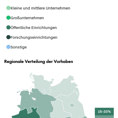
6.3
Kleine und mittlere Unternehmen
10.
Großunternehmen
3.4
Öffentliche Einrichtungen
1.3
Forschungseinrichtungen
4.0
Sonstige
2.0
Regionale Verteilung der Vorhaben
15–33%